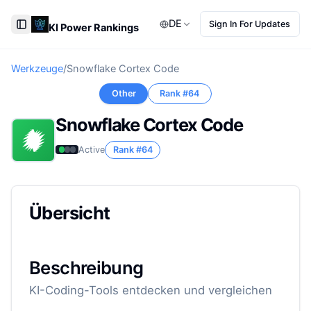
DE
Sign In For Updates
KI Power Rankings
Toggle Sidebar
Werkzeuge
/
Snowflake Cortex Code
Other
Rank #
64
Snowflake Cortex Code
Active
Rank #
64
Übersicht
Beschreibung
KI-Coding-Tools entdecken und vergleichen