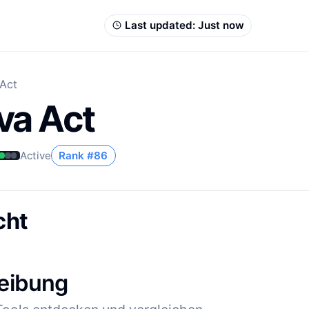
Last updated:
Just now
Act
va Act
Active
Rank #
86
cht
eibung