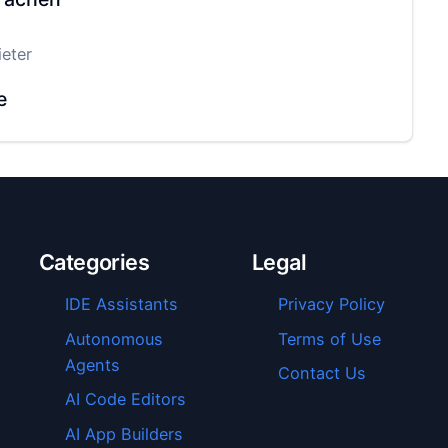
eter
e
Categories
Legal
IDE Assistants
Privacy Policy
Autonomous
Terms of Use
Agents
Contact Us
AI Code Editors
AI App Builders