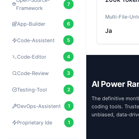
Open-Source-
7
Framework
Multi-File-Un
App-Builder
6
Ja
Code-Assistent
5
Code-Editor
4
Code-Review
3
AI Power Ra
Testing-Tool
2
The definitive mont
DevOps-Assistent
1
coding tools. Trust
unbiased, data-driv
Proprietary Ide
1