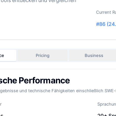
ools entdecken und vergleichen
Current R
#
86
(
24
ce
Pricing
Business
sche Performance
ebnisse und technische Fähigkeiten einschließlich SWE
r
Sprachun
ns
20+
Sp