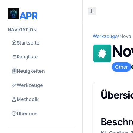
APR
Toggle Sidebar
NAVIGATION
Werkzeuge
/
Nova 
Startseite
No
Rangliste
Other
Neuigkeiten
Werkzeuge
Übersi
Methodik
Über uns
Beschr