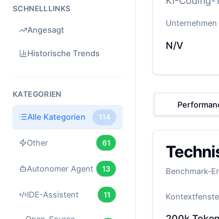
KI-Coding-T
SCHNELLLINKS
Unternehmen
Angesagt
N/V
Historische Trends
KATEGORIEN
Performan
Alle Kategorien
114
Other
61
Techni
Autonomer Agent
13
Benchmark-Erg
IDE-Assistent
11
Kontextfenste
200k
Toke