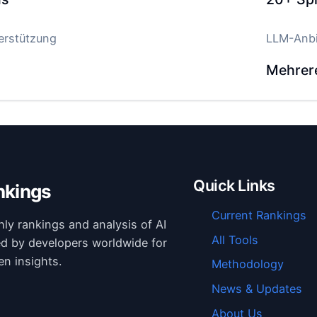
terstützung
LLM-Anbi
Mehrer
Quick Links
nkings
Current Rankings
hly rankings and analysis of AI
All Tools
ed by developers worldwide for
en insights.
Methodology
News & Updates
About Us