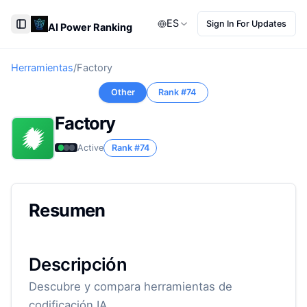
ES
Sign In For Updates
AI Power Ranking
Toggle Sidebar
Herramientas
/
Factory
Other
Rank #
74
Factory
Active
Rank #
74
Resumen
Descripción
Descubre y compara herramientas de
codificación IA