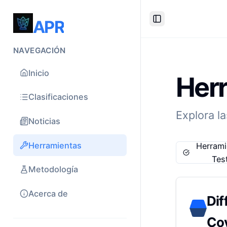
APR
Toggle Sidebar
NAVEGACIÓN
Inicio
Herr
Clasificaciones
Explora l
Noticias
Herramientas
Herrami
Tes
Metodología
Acerca de
Dif
Co