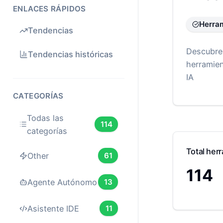
ENLACES RÁPIDOS
Herram
Tendencias
Descubre
Tendencias históricas
herramien
IA
CATEGORÍAS
Todas las
114
categorías
Total her
Other
61
114
Agente Autónomo
13
Asistente IDE
11