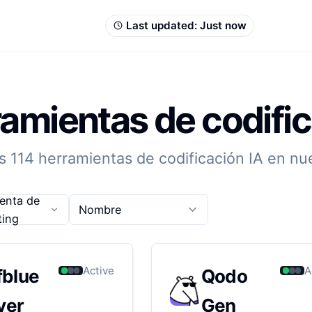
Last updated:
Just now
amientas de codific
as 114 herramientas de codificación IA en nu
enta de
Nombre
ting
Active
A
fblue
Qodo
ver
Gen