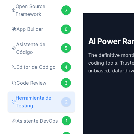
Open Source
7
Framework
App Builder
6
AI Power Ra
Asistente de
5
Código
The definitive mont
coding tools. Trust
Editor de Código
4
unbiased, data-driv
Code Review
3
Herramienta de
2
Testing
Asistente DevOps
1