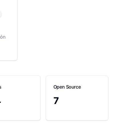
ión
s
Open Source
4
7