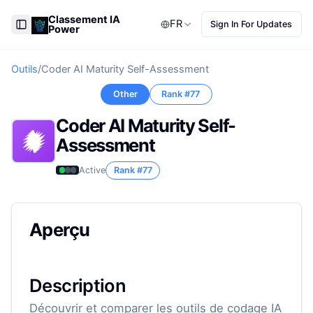
Classement IA
FR
Sign In For Updates
Power
Toggle Sidebar
Outils
/
Coder AI Maturity Self-Assessment
Other
Rank #
77
Coder AI Maturity Self-
Assessment
Active
Rank #
77
Aperçu
Description
Découvrir et comparer les outils de codage IA