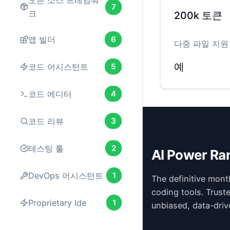
오픈 소스 프레임워
7
크
200k
토큰
앱 빌더
6
다중 파일 지원
예
코드 어시스턴트
5
코드 에디터
4
코드 리뷰
3
테스팅 툴
2
AI Power Ra
DevOps 어시스턴트
1
The definitive mont
coding tools. Trust
Proprietary Ide
1
unbiased, data-driv