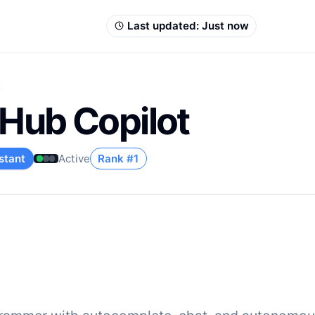
Last updated:
Just now
t
tHub Copilot
stant
Active
Rank #
1