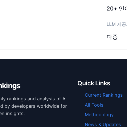
20+
언
LLM 제
다중
Quick Links
nkings
Current Rankings
hly rankings and analysis of AI
All Tools
ed by developers worldwide for
en insights.
Methodology
News & Updates