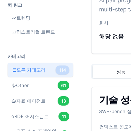
AI pair pro
퀵 링크
multi-step 
트렌딩
회사
히스토리컬 트렌드
해당 없음
카테고리
모든 카테고리
114
성능
Other
61
기술 성
자율 에이전트
13
SWE-benc
IDE 어시스턴트
11
컨텍스트 윈도