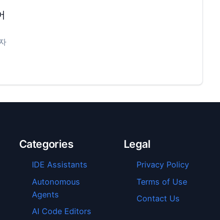
어
공자
Categories
Legal
IDE Assistants
Privacy Policy
Autonomous
Terms of Use
Agents
Contact Us
AI Code Editors