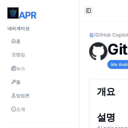
APR
Toggle Sidebar
네비게이션
툴
/
GitHub Copilo
홈
Gi
랭킹
Ide Assi
뉴스
툴
개요
방법론
소개
설명