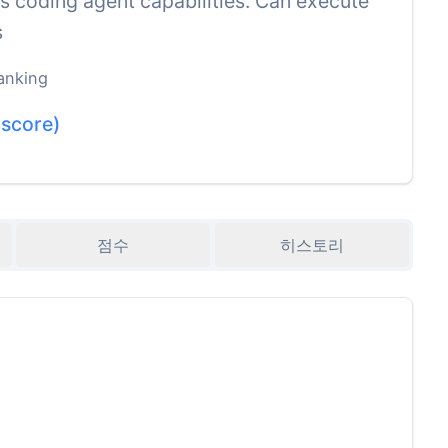
 coding agent capabilities. Can execute
s
anking
score)
점수
히스토리