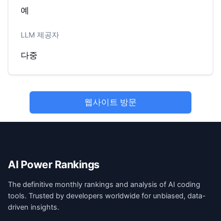
예
LLM 제공자
다중
웹사이트 방문
AI Power Rankings
The definitive monthly rankings and analysis of AI coding
tools. Trusted by developers worldwide for unbiased, data-
driven insights.