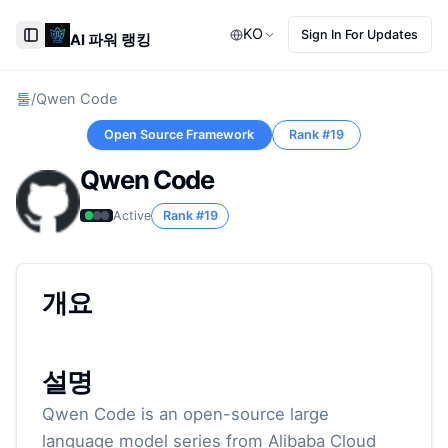
KO
Sign In For Updates
AI 파워 랭킹
Toggle Sidebar
툴
/
Qwen Code
Open Source Framework
Rank #
19
Qwen Code
Active
Rank #
19
개요
설명
Qwen Code is an open-source large
language model series from Alibaba Cloud