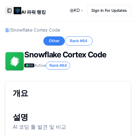
KO
Sign In For Updates
AI 파워 랭킹
Toggle Sidebar
툴
/
Snowflake Cortex Code
Other
Rank #
64
Snowflake Cortex Code
Active
Rank #
64
개요
설명
AI 코딩 툴 발견 및 비교