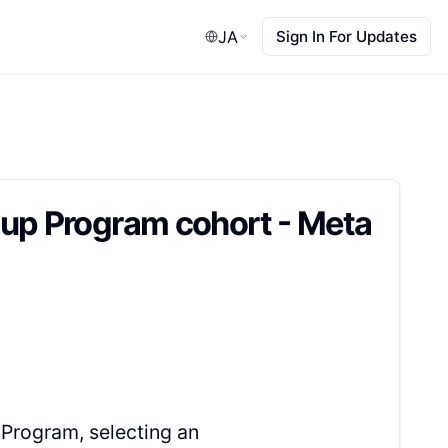
JA
Sign In For Updates
tup Program cohort - Meta
 Program, selecting an