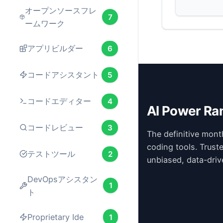
オープンソースフレ
7
ームワーク
アプリビルダー
6
コードアシスタント
5
コードエディター
4
AI Power Ra
コードレビュー
3
The definitive mont
coding tools. Trust
テストツール
2
unbiased, data-driv
DevOpsアシスタン
1
ト
Proprietary Ide
1