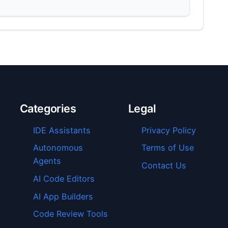
Categories
Legal
IDE Assistants
Privacy Policy
Autonomous
Terms of Use
Agents
Contact Us
AI Code Editors
AI App Builders
Code Review Tools