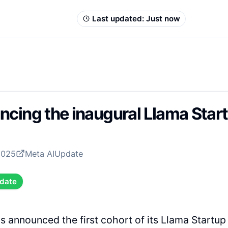
Last updated:
Just now
cing the inaugural Llama Star
2025
Meta AI
Update
date
s announced the first cohort of its Llama Startup