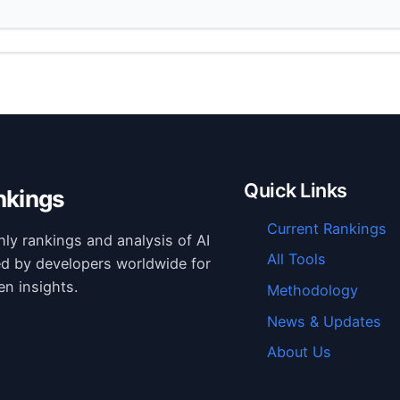
Quick Links
nkings
Current Rankings
hly rankings and analysis of AI
All Tools
ed by developers worldwide for
en insights.
Methodology
News & Updates
About Us