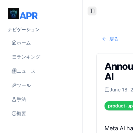
APR
Toggle Sidebar
ナビゲーション
戻る
ホーム
ランキング
Announ
ニュース
AI
ツール
June 18, 
手法
product-up
概要
Meta AI ha