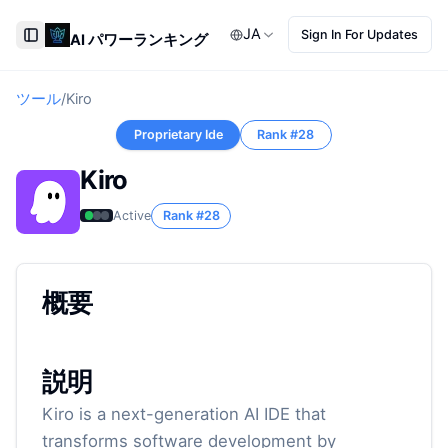
JA
Sign In For Updates
AI パワーランキング
Toggle Sidebar
ツール
/
Kiro
Proprietary Ide
Rank #
28
Kiro
Active
Rank #
28
概要
説明
Kiro is a next-generation AI IDE that
transforms software development by