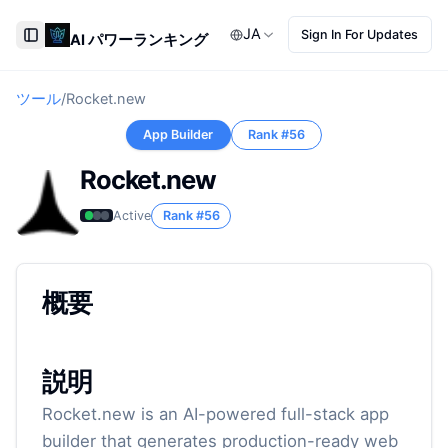
JA
Sign In For Updates
AI パワーランキング
Toggle Sidebar
ツール
/
Rocket.new
App Builder
Rank #
56
Rocket.new
Active
Rank #
56
概要
説明
Rocket.new is an AI-powered full-stack app
builder that generates production-ready web