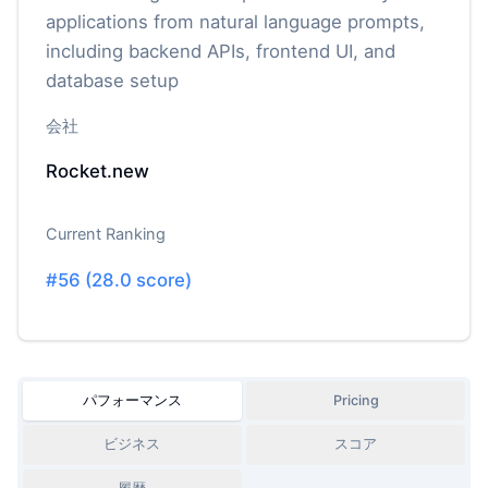
applications from natural language prompts,
including backend APIs, frontend UI, and
database setup
会社
Rocket.new
Current Ranking
#
56
(
28.0
score)
パフォーマンス
Pricing
ビジネス
スコア