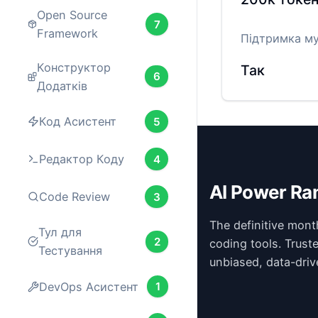
Open Source
7
Framework
Підтримка м
Конструктор
Так
6
Додатків
Код Асистент
5
Редактор Коду
4
AI Power Ra
Code Review
3
The definitive mont
Тул для
2
coding tools. Trust
Тестування
unbiased, data-driv
DevOps Асистент
1