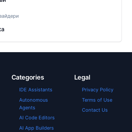
вайдери
ка
Categories
Legal
IDE Assistants
Privacy Policy
Autonomous
Terms of Use
Agents
Contact Us
AI Code Editors
AI App Builders