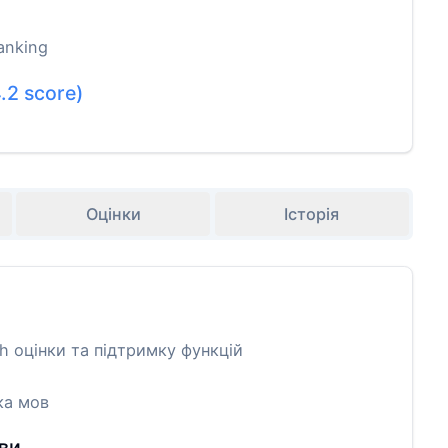
anking
.2
score)
Оцінки
Історія
 оцінки та підтримку функцій
ка мов
ви