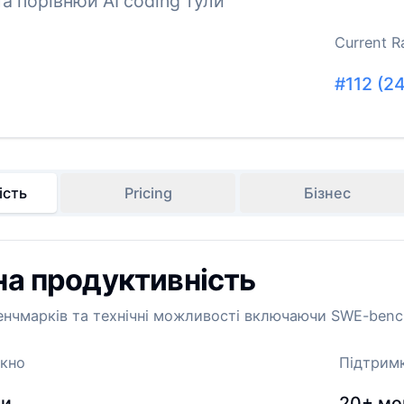
та порівнюй AI coding тули
Current R
#
112
(
24
ість
Pricing
Бізнес
на продуктивність
енчмарків та технічні можливості включаючи SWE-bench
ікно
Підтрим
ни
20+
мо