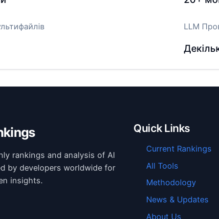
ультифайлів
LLM Про
Декіль
Quick Links
nkings
Current Rankings
hly rankings and analysis of AI
All Tools
ed by developers worldwide for
en insights.
Methodology
News & Updates
About Us