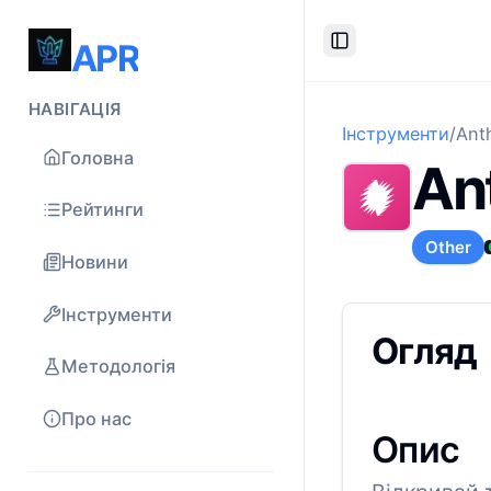
APR
Toggle Sidebar
НАВІГАЦІЯ
Інструменти
/
Ant
Головна
An
Рейтинги
Other
Новини
Інструменти
Огляд
Методологія
Про нас
Опис