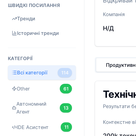
Відкривай 
ШВИДКІ ПОСИЛАННЯ
Компанія
Тренди
Н/Д
Історичні тренди
КАТЕГОРІЇ
Продуктивн
Всі категорії
114
Other
61
Техніч
Автономний
Результати б
13
Агент
Контекстне в
IDE Асистент
11
200k
токе