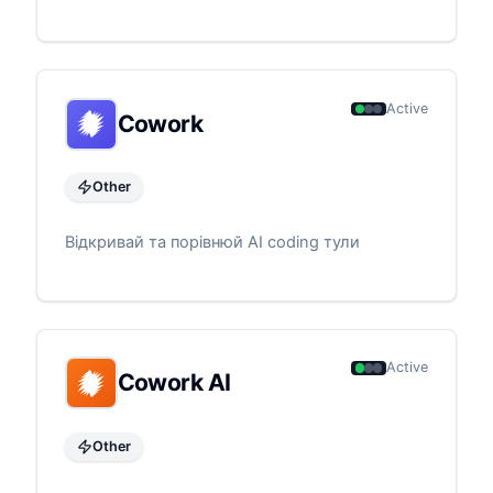
Active
Cowork
Other
Відкривай та порівнюй AI coding тули
Active
Cowork AI
Other