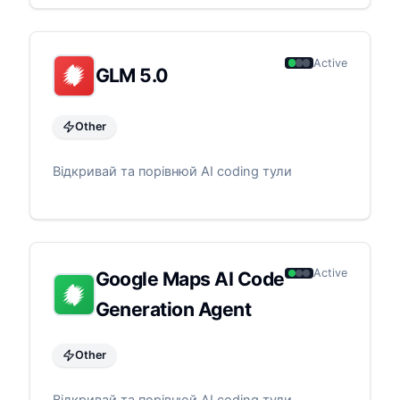
Active
GLM 5.0
Other
Відкривай та порівнюй AI coding тули
Active
Google Maps AI Code
Generation Agent
Other
Відкривай та порівнюй AI coding тули