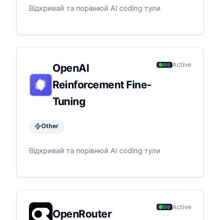
Відкривай та порівнюй AI coding тули
Active
OpenAI
Reinforcement Fine-
Tuning
Other
Відкривай та порівнюй AI coding тули
Active
OpenRouter