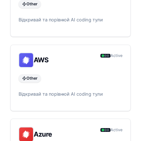
Other
Відкривай та порівнюй AI coding тули
Active
AWS
Other
Відкривай та порівнюй AI coding тули
Active
Azure