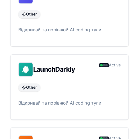
Other
Відкривай та порівнюй AI coding тули
Active
LaunchDarkly
Other
Відкривай та порівнюй AI coding тули
Active