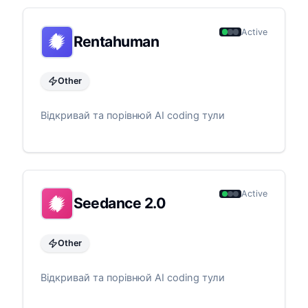
Active
Rentahuman
Other
Відкривай та порівнюй AI coding тули
Active
Seedance 2.0
Other
Відкривай та порівнюй AI coding тули