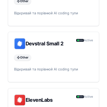
Other
Відкривай та порівнюй AI coding тули
Active
Devstral Small 2
Other
Відкривай та порівнюй AI coding тули
Active
ElevenLabs