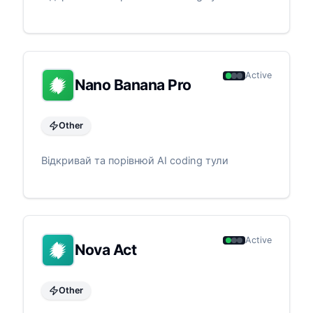
Active
Nano Banana Pro
Other
Відкривай та порівнюй AI coding тули
Active
Nova Act
Other