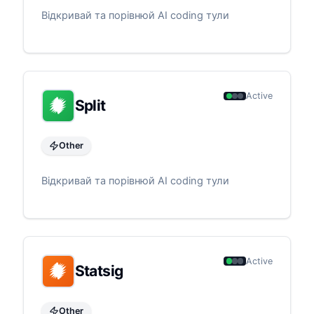
Відкривай та порівнюй AI coding тули
Active
Split
Other
Відкривай та порівнюй AI coding тули
Active
Statsig
Other