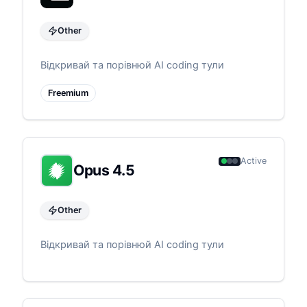
Other
Відкривай та порівнюй AI coding тули
Freemium
Active
Opus 4.5
Other
Відкривай та порівнюй AI coding тули