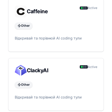
Active
Caffeine
Other
Відкривай та порівнюй AI coding тули
Active
ClackyAI
Other
Відкривай та порівнюй AI coding тули