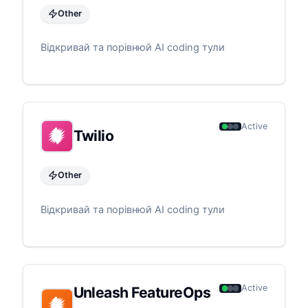
Other
Відкривай та порівнюй AI coding тули
Active
Twilio
Other
Відкривай та порівнюй AI coding тули
Active
Unleash FeatureOps