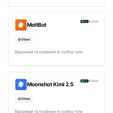
Active
MoltBot
Other
Відкривай та порівнюй AI coding тули
Active
Moonshot Kimi 2.5
Other
Відкривай та порівнюй AI coding тули