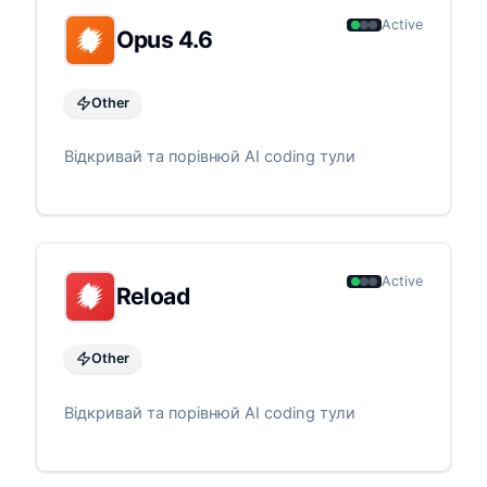
Active
Opus 4.6
Other
Відкривай та порівнюй AI coding тули
Active
Reload
Other
Відкривай та порівнюй AI coding тули