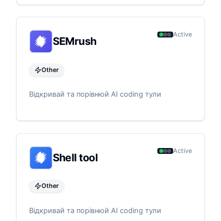
Active
SEMrush
Other
Відкривай та порівнюй AI coding тули
Active
Shell tool
Other
Відкривай та порівнюй AI coding тули