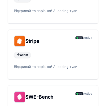
Відкривай та порівнюй AI coding тули
Active
Stripe
Other
Відкривай та порівнюй AI coding тули
Active
SWE-Bench