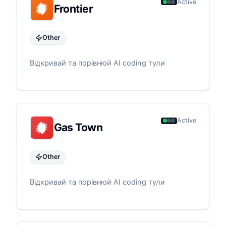
Active
Frontier
Other
Відкривай та порівнюй AI coding тули
Active
Gas Town
Other
Відкривай та порівнюй AI coding тули