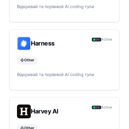
Відкривай та порівнюй AI coding тули
Active
Harness
Other
Відкривай та порівнюй AI coding тули
Active
Harvey AI
Other