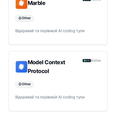
Marble
Other
Відкривай та порівнюй AI coding тули
Active
Model Context
Protocol
Other
Відкривай та порівнюй AI coding тули