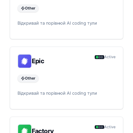
Other
Відкривай та порівнюй AI coding тули
Active
Epic
Other
Відкривай та порівнюй AI coding тули
Active
Factory