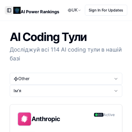
UK
Sign In For Updates
AI Power Rankings
Toggle Sidebar
AI Coding Тули
Досліджуй всі 114 AI coding тули в нашій
базі
Other
Ім'я
Active
Anthropic