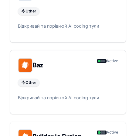
Other
Відкривай та порівнюй AI coding тули
Active
Baz
Other
Відкривай та порівнюй AI coding тули
Active