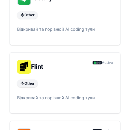
Other
Відкривай та порівнюй AI coding тули
Active
Flint
Other
Відкривай та порівнюй AI coding тули