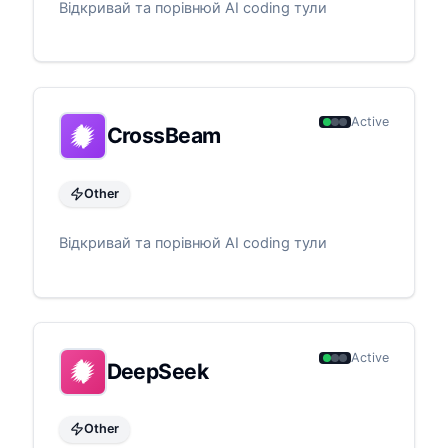
Відкривай та порівнюй AI coding тули
Active
CrossBeam
Other
Відкривай та порівнюй AI coding тули
Active
DeepSeek
Other