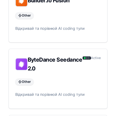
Builder.io Fusion
Other
Відкривай та порівнюй AI coding тули
Active
ByteDance Seedance
2.0
Other
Відкривай та порівнюй AI coding тули