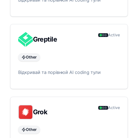
Active
Greptile
Other
Відкривай та порівнюй AI coding тули
Active
Grok
Other