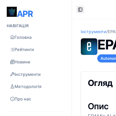
APR
Toggle Sidebar
НАВІГАЦІЯ
Інструменти
/
EPA
Головна
EP
Рейтинги
Autono
Новини
Інструменти
Огляд
Методологія
Про нас
Опис