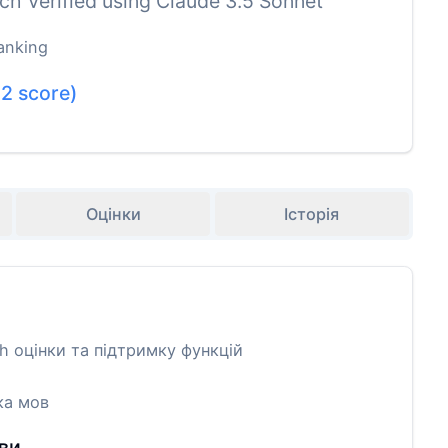
h Verified using Claude 3.5 Sonnet
anking
.2
score)
Оцінки
Історія
 оцінки та підтримку функцій
ка мов
ви