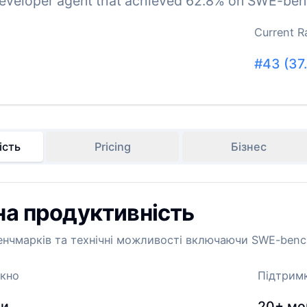
eveloper agent that achieved 62.8% on SWE-benc
Current R
#
43
(
37
ість
Pricing
Бізнес
на продуктивність
енчмарків та технічні можливості включаючи SWE-bench
ікно
Підтрим
ни
20+
мо