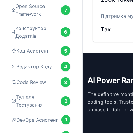
Open Source
7
Framework
Підтримка м
Конструктор
Так
6
Додатків
Код Асистент
5
Редактор Коду
4
AI Power Ra
Code Review
3
The definitive mont
Тул для
2
coding tools. Trust
Тестування
unbiased, data-driv
DevOps Асистент
1