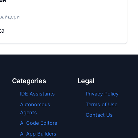
вайдери
ка
Categories
Legal
IDE Assistants
Privacy Policy
Autonomous
Terms of Use
Agents
Contact Us
AI Code Editors
AI App Builders