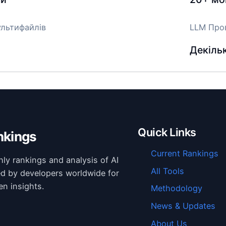
ультифайлів
LLM Про
Декіль
Quick Links
nkings
Current Rankings
hly rankings and analysis of AI
All Tools
ed by developers worldwide for
en insights.
Methodology
News & Updates
About Us