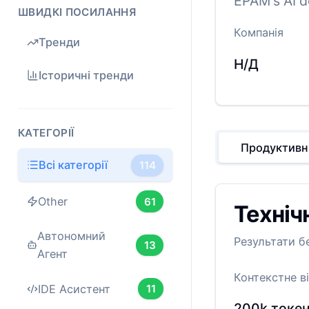
EPAM's AI d
ШВИДКІ ПОСИЛАННЯ
Компанія
Тренди
Н/Д
Історичні тренди
КАТЕГОРІЇ
Продуктивн
Всі категорії
114
Other
61
Техніч
Автономний
Результати б
13
Агент
Контекстне в
IDE Асистент
11
200k
токе