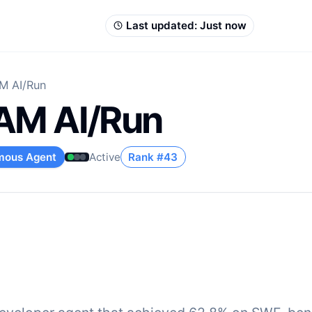
Last updated:
Just now
M AI/Run
AM AI/Run
mous Agent
Active
Rank #
43