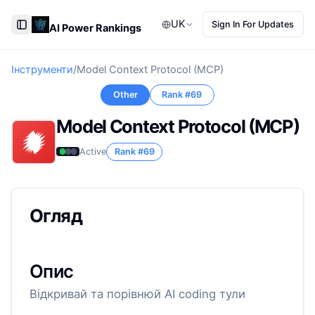
UK
Sign In For Updates
AI Power Rankings
Toggle Sidebar
Інструменти
/
Model Context Protocol (MCP)
Other
Rank #
69
Model Context Protocol (MCP)
Active
Rank #
69
Огляд
Опис
Відкривай та порівнюй AI coding тули