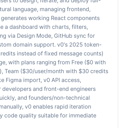
ers to design, iterate, and deploy full-
atural language, managing frontend,
rm generates working React components
e a dashboard with charts, filters,
iting via Design Mode, GitHub sync for
ustom domain support. v0's 2025 token-
credits instead of fixed message counts)
ge, with plans ranging from Free ($0 with
), Team ($30/user/month with $30 credits
ike Figma import, v0 API access,
or developers and front-end engineers
uickly, and founders/non-technical
anually, v0 enables rapid iteration
y code quality suitable for immediate