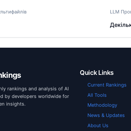
ультифайлів
LLM Про
Декіль
Quick Links
nkings
Current Rankings
hly rankings and analysis of AI
All Tools
ed by developers worldwide for
en insights.
Methodology
News & Updates
About Us