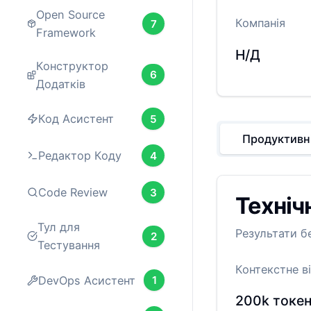
Open Source
Компанія
7
Framework
Н/Д
Конструктор
6
Додатків
Код Асистент
5
Продуктивн
Редактор Коду
4
Code Review
3
Техніч
Тул для
Результати б
2
Тестування
Контекстне в
DevOps Асистент
1
200k
токе