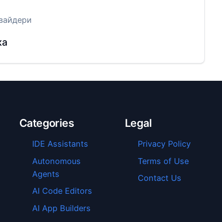
вайдери
ка
Categories
Legal
IDE Assistants
Privacy Policy
Autonomous
Terms of Use
Agents
Contact Us
AI Code Editors
AI App Builders