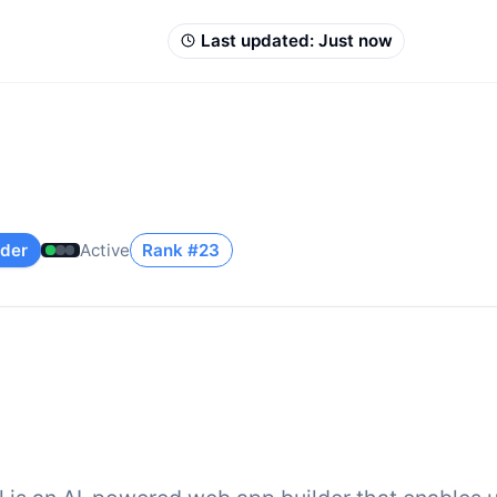
Last updated:
Just now
lder
Active
Rank #
23