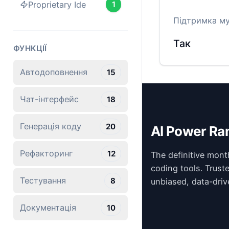
Proprietary Ide
1
Підтримка м
Так
ФУНКЦІЇ
Автодоповнення
15
Чат-інтерфейс
18
Генерація коду
20
AI Power Ra
Рефакторинг
12
The definitive mont
coding tools. Trust
Тестування
8
unbiased, data-driv
Документація
10