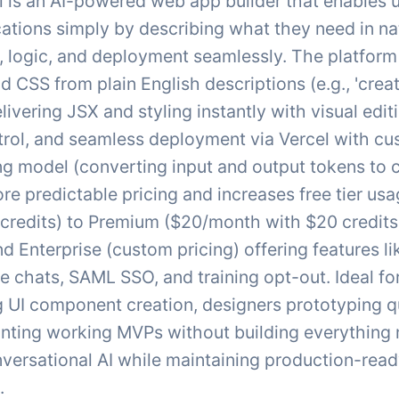
 is an AI-powered web app builder that enables us
cations simply by describing what they need in n
, logic, and deployment seamlessly. The platfo
d CSS from plain English descriptions (e.g., 'creat
elivering JSX and styling instantly with visual ed
trol, and seamless deployment via Vercel with c
ng model (converting input and output tokens to 
re predictable pricing and increases free tier usa
credits) to Premium ($20/month with $20 credits
nd Enterprise (custom pricing) offering features l
ve chats, SAML SSO, and training opt-out. Ideal f
g UI component creation, designers prototyping q
nting working MVPs without building everything m
versational AI while maintaining production-read
.