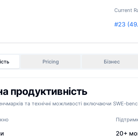
Current R
#
23
(
49
ість
Pricing
Бізнес
на продуктивність
енчмарків та технічні можливості включаючи SWE-bench
ікно
Підтрим
ни
20+
мо