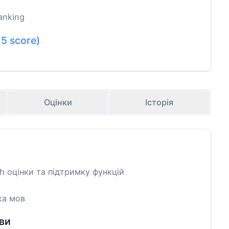
anking
.5
score)
Оцінки
Історія
 оцінки та підтримку функцій
ка мов
ви