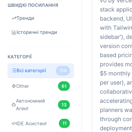
v0 by Vercel
ШВИДКІ ПОСИЛАННЯ
stack appli
backend, UI
Тренди
with Tailwin
Історичні тренди
sidebar'), d
version con
based prici
КАТЕГОРІЇ
provides mo
Всі категорії
114
$5 monthly 
per user), a
Other
61
collaborati
acceleratin
Автономний
13
Агент
planners wa
through con
IDE Асистент
11
deployment