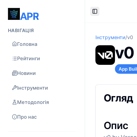
APR
Toggle Sidebar
НАВІГАЦІЯ
Інструменти
/
v0
Головна
v0
Рейтинги
App Bui
Новини
Інструменти
Огляд
Методологія
Про нас
Опис