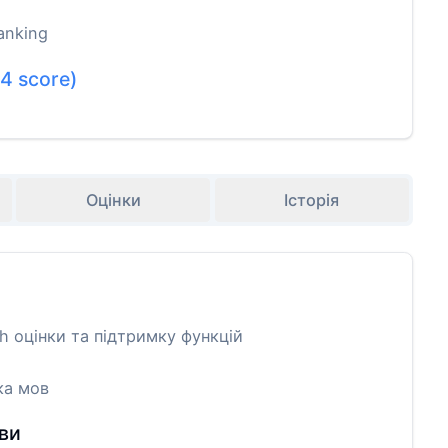
anking
.4
score)
Оцінки
Історія
 оцінки та підтримку функцій
ка мов
ви