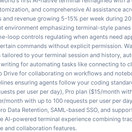
 world's first AI-native terminal reimagined with
tomization, and comprehensive AI assistance ac
 and revenue growing 5-15% per week during 202
 environment emphasizing terminal-style panes f
e-loop controls regulating when agents need a
 certain commands without explicit permission. 
 tailored to your terminal session and history, a
t writing for automating tasks like connecting to c
 Drive for collaborating on workflows and notebo
lines ensuring agents follow your coding standard
quests per user per day), Pro plan ($15/month wit
/month with up to 100 requests per user per day)
ero Data Retention, SAML-based SSO, and support 
ive AI-powered terminal experience combining tr
e and collaboration features.