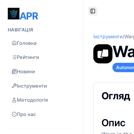
APR
Toggle Sidebar
НАВІГАЦІЯ
Інструменти
/
War
Головна
Wa
Рейтинги
Autono
Новини
Інструменти
Огляд
Методологія
Про нас
Опис