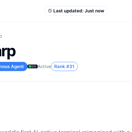
Last updated:
Just now
p
rp
mous Agent
Active
Rank #
31