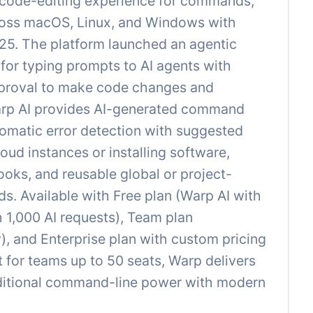
 a code-editing experience for commands,
ross macOS, Linux, and Windows with
5. The platform launched an agentic
or typing prompts to AI agents with
pproval to make code changes and
Warp AI provides AI-generated command
utomatic error detection with suggested
loud instances or installing software,
oks, and reusable global or project-
s. Available with Free plan (Warp AI with
h 1,000 AI requests), Team plan
, and Enterprise plan with custom pricing
for teams up to 50 seats, Warp delivers
aditional command-line power with modern