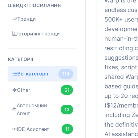
Warp is the
ШВИДКІ ПОСИЛАННЯ
endless cus
500K+ users
Тренди
development
Історичні тренди
human-in-th
restricting
suggestions
КАТЕГОРІЇ
fixes, scrip
Всі категорії
114
shared Warp
based guide
Other
61
up to 20 re
($12/member
Автономний
13
Агент
including Z
the definit
IDE Асистент
11
AI assistanc