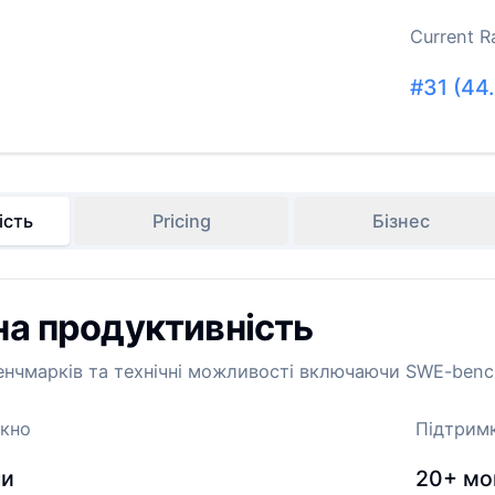
Current R
#
31
(
44
ість
Pricing
Бізнес
на продуктивність
енчмарків та технічні можливості включаючи SWE-bench
ікно
Підтрим
ни
20+
мо