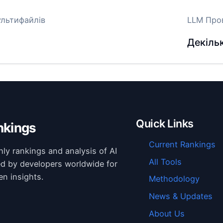
ультифайлів
LLM Про
Декіль
Quick Links
nkings
Current Rankings
hly rankings and analysis of AI
All Tools
ed by developers worldwide for
en insights.
Methodology
News & Updates
About Us