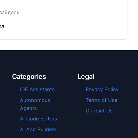
вайдери
ка
Categories
Legal
IDE Assistants
Privacy Policy
Autonomous
Terms of Use
Agents
Contact Us
AI Code Editors
AI App Builders