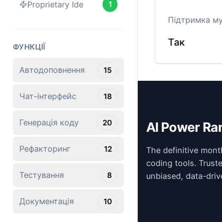
Proprietary Ide
1
Підтримка м
Так
ФУНКЦІЇ
Автодоповнення
15
Чат-інтерфейс
18
Генерація коду
20
AI Power Ra
Рефакторинг
12
The definitive mont
coding tools. Trust
Тестування
8
unbiased, data-driv
Документація
10