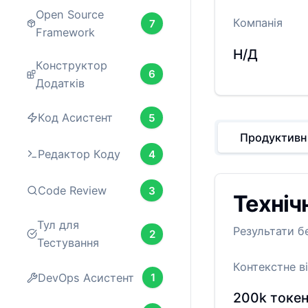
Open Source
Компанія
7
Framework
Н/Д
Конструктор
6
Додатків
Код Асистент
5
Продуктивн
Редактор Коду
4
Code Review
3
Техніч
Тул для
Результати б
2
Тестування
Контекстне в
DevOps Асистент
1
200k
токе